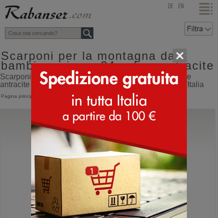
top
DE
EN
Scarponi per la montagna da
bambino misura 34 colore antracite
Scarponi per la montagna da bambino misura 34 colore
antracite online shop con spedizione direttamente dall'Italia
Pagina principale
>
Bambino
>
Scarponi montagna
Scarpa
Golden Gate ATR Kid GTX
Scarpe da montagna per bambini impermeabili