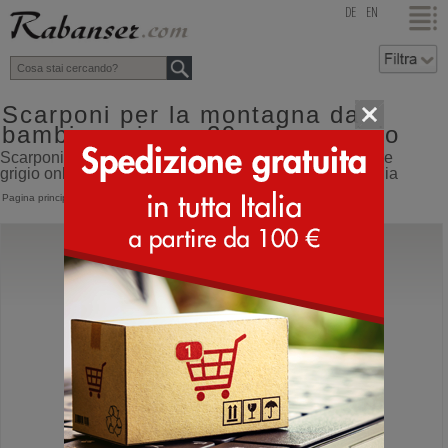
top
DE
EN
Scarponi per la montagna da
bambino misura 29 colore grigio
Scarponi per la montagna da bambino misura 29 colore
grigio online shop con spedizione direttamente dall'Italia
Pagina principale
>
Bambino
>
Scarponi montagna
Grisport
9703 Junior Gritex
Scarpe da montagna basse impermeabili