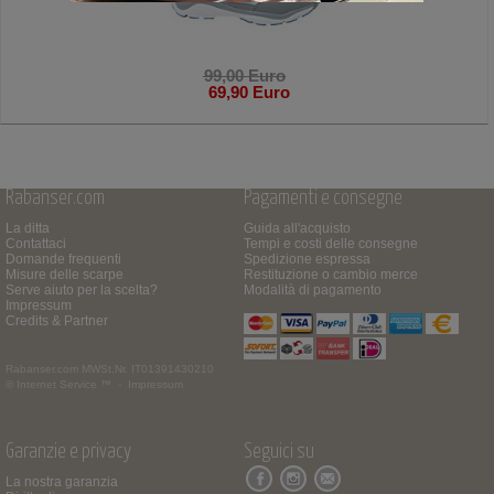
99,00 Euro
69,90 Euro
Rabanser.com
Pagamenti e consegne
La ditta
Guida all'acquisto
Contattaci
Tempi e costi delle consegne
Domande frequenti
Spedizione espressa
Misure delle scarpe
Restituzione o cambio merce
Serve aiuto per la scelta?
Modalità di pagamento
Impressum
Credits & Partner
Rabanser.com
MWSt.Nr. IT01391430210
© Internet Service ™ -
Impressum
Garanzie e privacy
Seguici su
La nostra garanzia