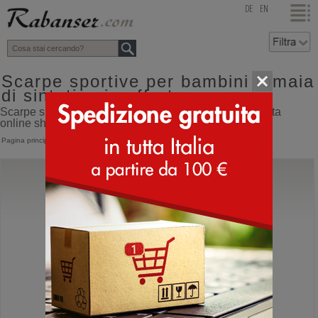
top
DE
EN
Scarpe sportive per bambini tomaia
di sintetico in offerta
Scarpe sportive per bambini tomaia di sintetico in offerta
online shop con spedizione direttamente dall'Italia
Pagina principale
>
Bambino
>
Scarpe sportive
Superfit
Sport 5
Scarpe da bambino con strappo