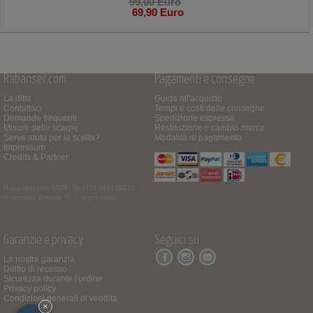
99,00 Euro
69,90 Euro
Rabanser.com
Pagamenti e consegne
La ditta
Guida all'acquisto
Contattaci
Tempi e costi delle consegne
Domande frequenti
Spedizione espressa
Misure delle scarpe
Restituzione o cambio merce
Serve aiuto per la scelta?
Modalità di pagamento
Impressum
Credits & Partner
Rabanser.com
MWSt.Nr. IT01391430210
© Internet Service ™ -
Impressum
Garanzie e privacy
Seguici su
La nostra garanzia
Diritto di recesso
Sicurezza durante l'ordine
Privacy policy
Condizioni generali di vendita
×