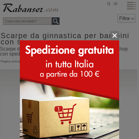
top
DE
EN
Scarpe da ginnastica per bambini
con strappo
Scarpe da ginnastica per bambini con strappo online shop
con spedizione direttamente dall'Italia
Pagina principale
>
Bambino
>
Scarpe sportive
>
Da ginnastica con strappo
Superfit
Jupiter
Scarpone da montagna con strappo