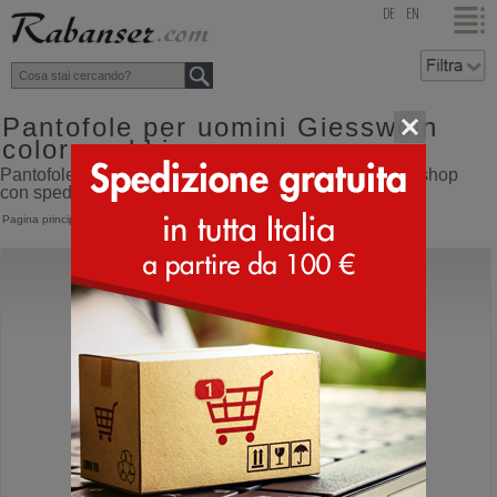
top
DE
EN
Pantofole per uomini Giesswein
colore sabbia
Pantofole per uomini Giesswein colore sabbia online shop
con spedizione direttamente dall'Italia
Pagina principale
>
Uomo
>
Pantofole
>
Giesswein
Giesswein
Dannheim
Pantofole a ciabatta