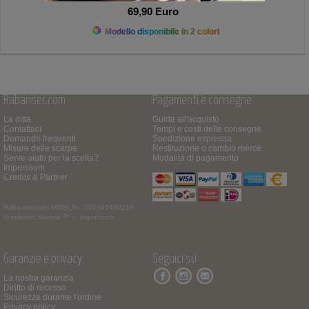
69,90 Euro
Modello disponibile in 2 colori
Rabanser.com
Pagamenti e consegne
La ditta
Guida all'acquisto
Contattaci
Tempi e costi delle consegne
Domande frequenti
Spedizione espressa
Misure delle scarpe
Restituzione o cambio merce
Serve aiuto per la scelta?
Modalità di pagamento
Impressum
Credits & Partner
Rabanser.com
MWSt.Nr. IT01391430210
© Internet Service ™ -
Impressum
Garanzie e privacy
Seguici su
La nostra garanzia
Diritto di recesso
Sicurezza durante l'ordine
Privacy policy