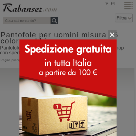
top
DE
EN
Pantofole per uomini misura 46
colore sabbia
Pantofole per uomini misura 46 colore sabbia online shop
con spedizione direttamente dall'Italia
Pagina principale
>
Uomo
>
Pantofole
Birkenstock
Boston
Sandali ortopedici