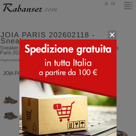
top
DE
EN
JOIA PARIS 202602118 -
Sneakers
Sneaker progressive firmate dal brand di tendenza Joia
Paris 202602118 - Sneakers
Pagina principale
>
JOIA PARIS
>
202602118
JOIA PARIS 202602118 Claw Animalier