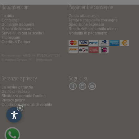
Rabanser.com
Pagamenti e consegne
La ditta
Guida all'acquisto
Contattaci
Tempi e costi delle consegne
Domande frequenti
Spedizione espressa
Misure delle scarpe
Restituzione o cambio merce
Serve aiuto per la scelta?
Modalità di pagamento
Impressum
Credits & Partner
Rabanser.com
MWSt.Nr. IT01391430210
© Internet Service ™ -
Impressum
Garanzie e privacy
Seguici su
La nostra garanzia
Diritto di recesso
Sicurezza durante l'ordine
Privacy policy
Condizioni generali di vendita
×