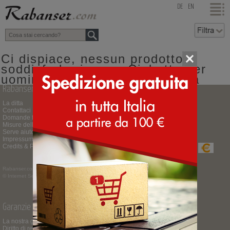
top
DE
EN
Ci dispiace, nessun prodotto
soddisfa la ricerca: Ciabatte per
uomini misura 46 colore sabbia
Rabanser.com
Pagamenti e consegne
La ditta
Guida all'acquisto
Contattaci
Tempi e costi delle consegne
Domande frequenti
Spedizione espressa
Misure delle scarpe
Restituzione o cambio merce
Serve aiuto per la scelta?
Modalità di pagamento
Impressum
Credits & Partner
Rabanser.com
MWSt.Nr. IT01391430210
© Internet Service ™ -
Impressum
Garanzie e privacy
Seguici su
La nostra garanzia
Diritto di recesso