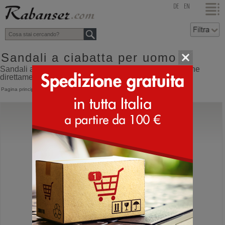
top
DE
EN
Sandali a ciabatta per uomo
Sandali a ciabatta per uomo online shop con spedizione
direttamente dall'Italia
Pagina principale
>
Uomo
>
Ciabatte
>
Sandali a ciabatta
Birkenstock
Ramses
Sandali ortopedici