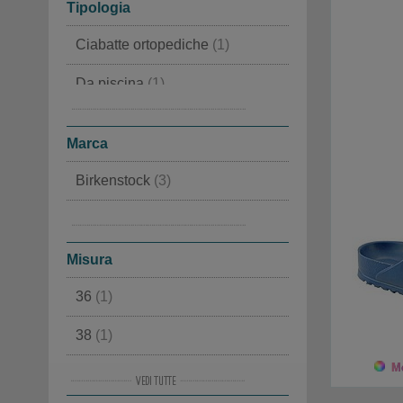
Tipologia
Ciabatte ortopediche
(1)
Da piscina
(1)
Pantofole
(1)
Marca
Birkenstock
(3)
Haflinger
(1)
Misura
36
(1)
38
(1)
Mo
39
(3)