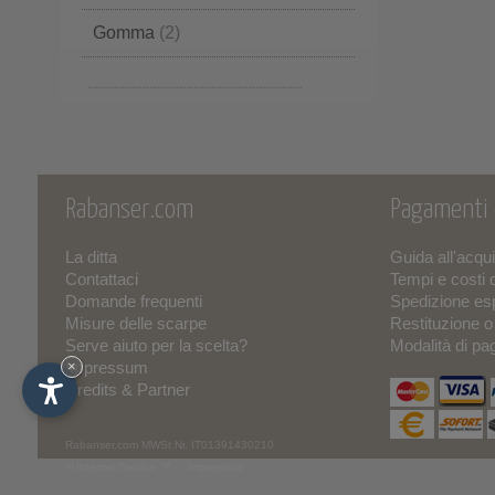
Gomma
(2)
Sughero e Gomma
(2)
Rabanser.com
Pagamenti
La ditta
Guida all'acqu
Contattaci
Tempi e costi 
Domande frequenti
Spedizione es
Misure delle scarpe
Restituzione 
Serve aiuto per la scelta?
Modalità di p
Impressum
×
Credits & Partner
Rabanser.com
MWSt.Nr. IT01391430210
© Internet Service ™ -
Impressum