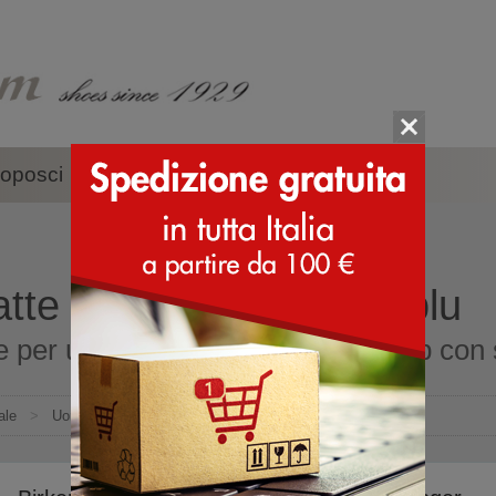
oposci
Accessori
Marche
tte per uomini colore blu
e per uomini colore blu online shop con s
ale
>
Uomo
>
Ciabatte