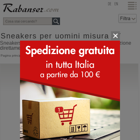
top
DE
EN
Sneakers per uomini misura 47
Sneakers per uomini misura 47 online shop con spedizione
direttamente dall'Italia
Pagina principale
>
Uomo
>
Sneakers
Sun 68
Tom Solid
Sneakers