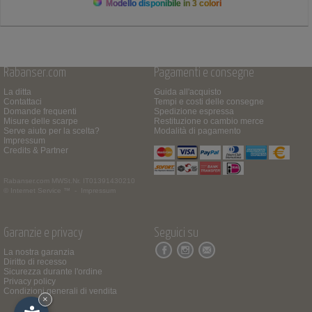
Modello disponibile in 3 colori
Rabanser.com
Pagamenti e consegne
La ditta
Guida all'acquisto
Contattaci
Tempi e costi delle consegne
Domande frequenti
Spedizione espressa
Misure delle scarpe
Restituzione o cambio merce
Serve aiuto per la scelta?
Modalità di pagamento
Impressum
Credits & Partner
Rabanser.com
MWSt.Nr. IT01391430210
© Internet Service ™ -
Impressum
Garanzie e privacy
Seguici su
La nostra garanzia
Diritto di recesso
Sicurezza durante l'ordine
Privacy policy
Condizioni generali di vendita
×