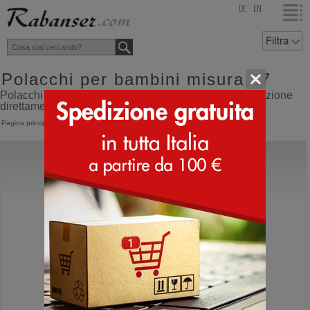
top
DE
EN
Polacchi per bambini misura 27
Polacchi per bambini misura 27 online shop con spedizione
direttamente dall'Italia
Pagina principale
>
Bambino
>
Polacco
Superfit
Flavia GoreTex
Stivaletto per bambine