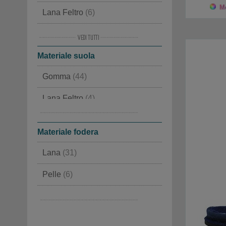
45
(9)
Mo
Lana Feltro
(6)
46
(7)
Pelle
(6)
47
(2)
Materiale suola
Agnello
(6)
48
(1)
Gomma
(44)
Similpelle
(2)
Lana Feltro
(4)
Feltro Gommato
(2)
Materiale fodera
Lana
(31)
Pelle
(6)
Agnello
(6)
Lana Feltro
(5)