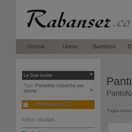
top
Donna
Uomo
Bambino
D
Le Sue scelte
Pant
Tipo:
Pantofole classiche per
donne
Pantofo
Offerte speciali
(2)
Pagina princip
Filtra i risultati...