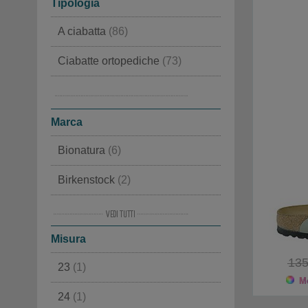
Tipologia
A ciabatta
(86)
Ciabatte ortopediche
(73)
Tirolesi
(61)
Classiche
(50)
Marca
Bionatura
(6)
Birkenstock
(2)
Giesswein
(2)
Misura
Haflinger
(7)
135
23
(1)
Haunold
(3)
Mo
24
(1)
Loewenweiss
(17)