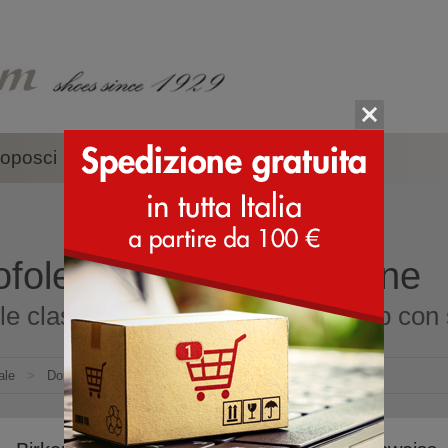
oposci
Accessori
Marche
ofole classiche per donne
le classiche per donne online shop con s
ale
>
Donna
>
Pantofole
>
Classiche