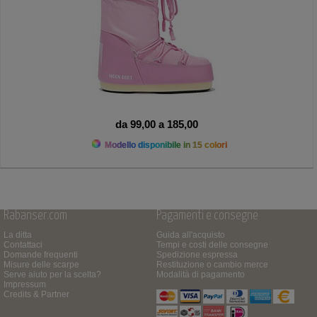
da 99,00 a 185,00
Modello disponibile in 15 colori
Rabanser.com
Pagamenti e consegne
La ditta
Guida all'acquisto
Contattaci
Tempi e costi delle consegne
Domande frequenti
Spedizione espressa
Misure delle scarpe
Restituzione o cambio merce
Serve aiuto per la scelta?
Modalità di pagamento
Impressum
Credits & Partner