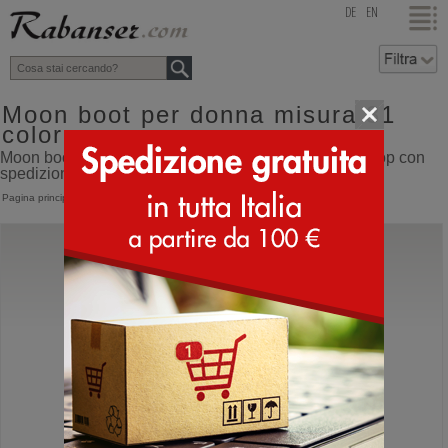
top
DE
EN
Moon boot per donna misura 31
colore rosa
Moon boot per donna misura 31 colore rosa online shop con
spedizione direttamente dall'Italia
Pagina principale
>
Donna
>
Moon Boot
Moon Boot®
Icon Pearly
Moonboot