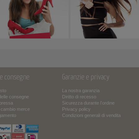
 e consegne
Garanzie e privacy
isto
La nostra garanzia
delle consegne
Diritto di recesso
pressa
Sicurezza durante l'ordine
o cambio merce
Privacy policy
agamento
Condizioni generali di vendita