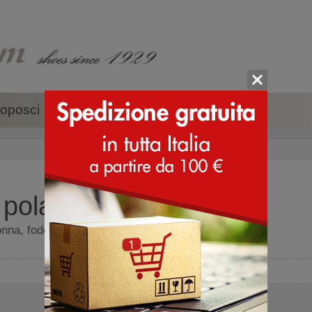
oposci
Accessori
Marche
 polacco
onna, fodera in pelo - Donna polacco