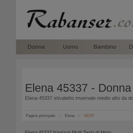
top
Donna
Uomo
Bambino
D
Elena 45337 - Donna
Elena 45337 stivaletto invernale medio alto da d
Pagina principale
>
Elena
>
45337
Elena 45337 Naplack Multi Testa di Moro