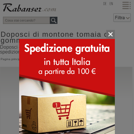
top
DE
EN
Doposci di montone tomaia di
gomma
Doposci di montone tomaia di gomma online shop con
spedizione direttamente dall'Italia
Pagina principale
>
Doposci
>
In montone
Sorel
Caribou
Doposci canadese