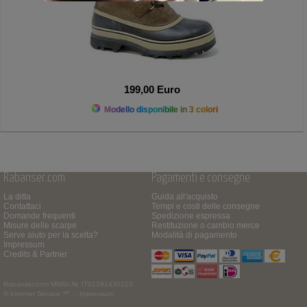
199,00 Euro
Modello disponibile in 3 colori
Rabanser.com
Pagamenti e consegne
La ditta
Guida all'acquisto
Contattaci
Tempi e costi delle consegne
Domande frequenti
Spedizione espressa
Misure delle scarpe
Restituzione o cambio merce
Serve aiuto per la scelta?
Modalità di pagamento
Impressum
Credits & Partner
Rabanser.com
MWSt.Nr. IT01391430210
© Internet Service ™ -
Impressum