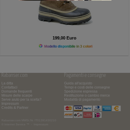
199,00 Euro
Modello disponibile in 3 colori
Rabanser.com
Pagamenti e consegne
La ditta
Guida all'acquisto
Contattaci
Tempi e costi delle consegne
Domande frequenti
Spedizione espressa
Misure delle scarpe
Restituzione o cambio merce
Serve aiuto per la scelta?
Modalità di pagamento
Impressum
Credits & Partner
Rabanser.com
MWSt.Nr. IT01391430210
© Internet Service ™ -
Impressum