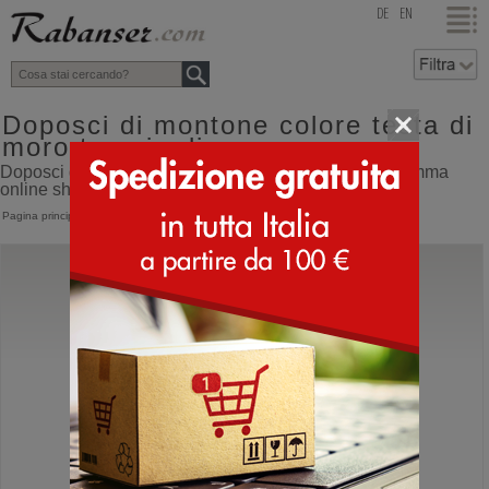
top
DE
EN
Doposci di montone colore testa di
moro tomaia di gomma
Doposci di montone colore testa di moro tomaia di gomma
online shop con spedizione direttamente dall'Italia
Pagina principale
>
Doposci
>
In montone
Sorel
Caribou
Doposci canadese