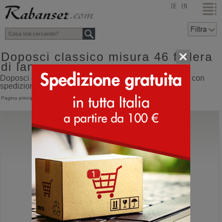
top
DE
EN
Doposci classico misura 46 fodera
di lana
Doposci classico misura 46 fodera di lana online shop con
spedizione direttamente dall'Italia
Pagina principale
>
Doposci
>
Classici
Sorel
1964 Pac Nylon
Doposci canadese