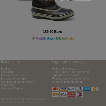
159,90 Euro
Modello disponibile in 2 colori
Rabanser.com
Pagamenti e consegne
La ditta
Guida all'acquisto
Contattaci
Tempi e costi delle consegne
Domande frequenti
Spedizione espressa
Misure delle scarpe
Restituzione o cambio merce
Serve aiuto per la scelta?
Modalità di pagamento
Impressum
Credits & Partner
Rabanser.com
MWSt.Nr. IT01391430210
© Internet Service ™ -
Impressum