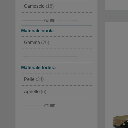
Camoscio
(18)
Gomma
(7)
Materiale suola
Sintetico
(4)
Gomma
(76)
Lana
(4)
Feltro Gommato
(2)
Lana Feltro
(3)
Materiale fodera
Similpelle
(2)
Pelle
(34)
Pelle e Cordura
(2)
Agnello
(6)
Velour
(1)
Lana Feltro
(3)
Lana
(2)