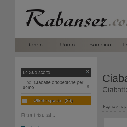
top
Donna
Uomo
Bambino
D
Le Sue scelte
Ciab
Tipo:
Ciabatte ortopediche per
uomo
Ciabatt
Offerte speciali
(23)
Pagina princip
Filtra i risultati...