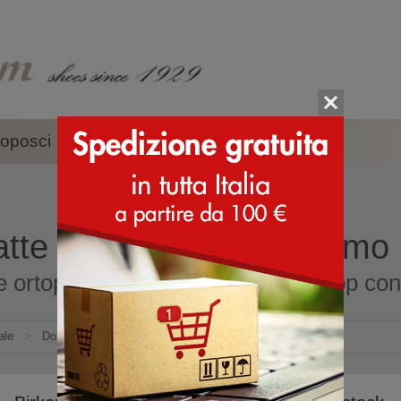
oposci
Accessori
Marche
atte ortopediche per uomo
e ortopediche per uomo online shop con s
ale
>
Donna
>
Ciabatte
>
Ciabatte ortopediche