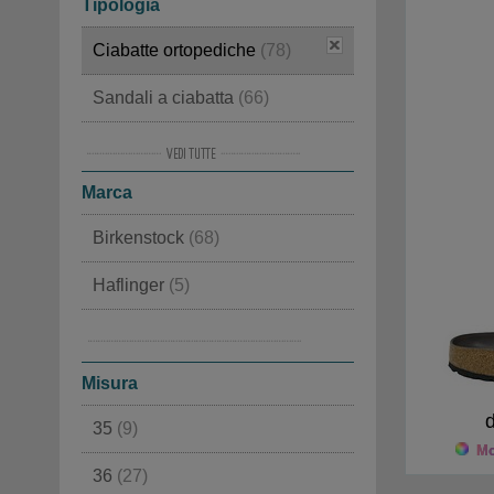
Tipologia
Ciabatte ortopediche
(78)
Sandali a ciabatta
(66)
Pantofole
(50)
Marca
Da piscina
(16)
Birkenstock
(68)
Sandali da piscina
(13)
Haflinger
(5)
Infradito di gomma
(3)
Moon Boot®
(2)
MOU
(3)
Misura
35
(9)
Mod
36
(27)