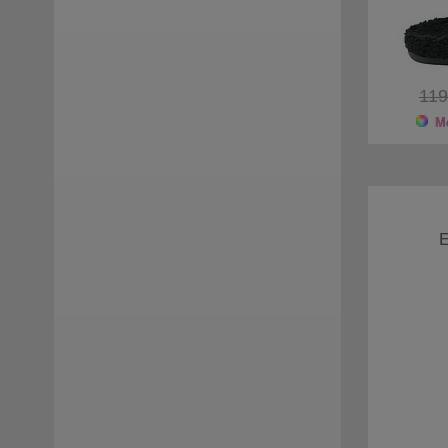
119
Mo
E