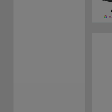
Tessuto
(2)
Gomma
(1)
Mo