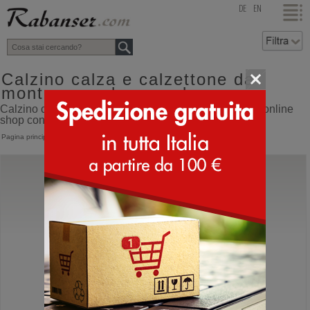
top
DE
EN
Calzino calza e calzettone da
montagna colore verde
Calzino calza e calzettone da montagna colore verde online
shop con spedizione direttamente dall'Italia
Pagina principale
>
Accessori
>
Calzini
GM Calze
Aproach Light
Calzini