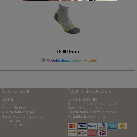
19,90 Euro
Modello disponibile in 8 colori
Rabanser.com
Pagamenti e consegne
La ditta
Guida all'acquisto
Contattaci
Tempi e costi delle consegne
Domande frequenti
Spedizione espressa
Misure delle scarpe
Restituzione o cambio merce
Serve aiuto per la scelta?
Modalità di pagamento
Impressum
Credits & Partner