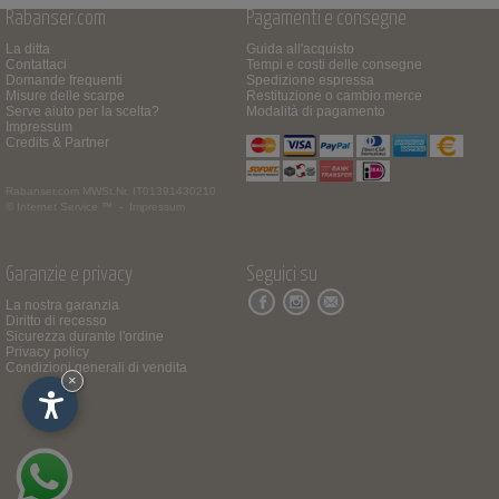
Rabanser.com
Pagamenti e consegne
La ditta
Guida all'acquisto
Contattaci
Tempi e costi delle consegne
Domande frequenti
Spedizione espressa
Misure delle scarpe
Restituzione o cambio merce
Serve aiuto per la scelta?
Modalità di pagamento
Impressum
Credits & Partner
Rabanser.com
MWSt.Nr. IT01391430210
© Internet Service ™ -
Impressum
Garanzie e privacy
Seguici su
La nostra garanzia
Diritto di recesso
Sicurezza durante l'ordine
Privacy policy
Condizioni generali di vendita
×