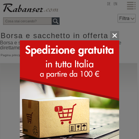
top
DE
EN
Borsa e sacchetto in offerta
Borsa e sacchetto in offerta online shop con spedizione
direttamente dall'Italia
Pagina principale
>
Accessori
>
Borse
Rue Madam Paris
Riviera Mini Tote Bag
Borsa