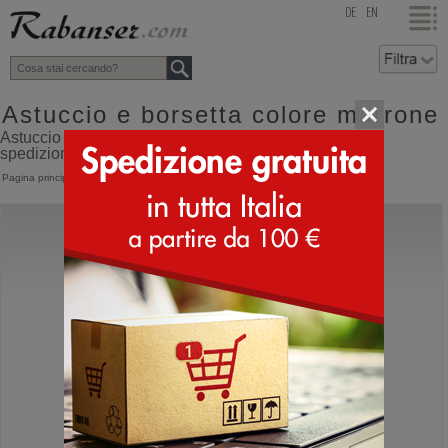
top
DE
EN
Astuccio e borsetta colore marrone
Astuccio e borsetta colore marrone online shop con
spedizione direttamente dall'Italia
Pagina principale
>
Accessori
>
Astucci
Gianni Chiarini
BS 10560 Sandy
Borsa