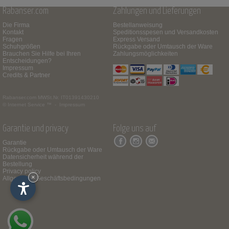
Rabanser.com
Zahlungen und Lieferungen
Die Firma
Bestellanweisung
Kontakt
Speditionsspesen und Versandkosten
Fragen
Express Versand
Schuhgrößen
Rückgabe oder Umtausch der Ware
Brauchen Sie Hilfe bei Ihren
Zahlungsmöglichkeiten
Entscheidungen?
Impressum
Credits & Partner
Rabanser.com
MWSt.Nr. IT01391430210
© Internet Service ™ -
Impressum
Garantie und privacy
Folge uns auf
Garantie
Rückgabe oder Umtausch der Ware
Datensicherheit während der
Bestellung
Privacy policy
×
Allgemeine Geschäftsbedingungen