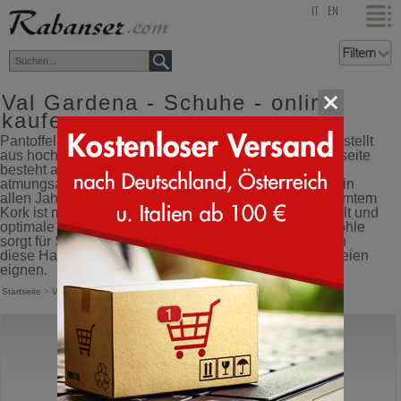
top
IT
EN
Val Gardena - Schuhe - online
kaufen
Pantoffeln und Tiroler Hausschuhe aus Südtirol, hergestellt
aus hochwertigen, natürlichen Materialien. Die Außenseite
besteht aus weichem Wollfilz, einem warmen und
atmungsaktiven Material, ideal für maximalen Komfort in
allen Jahreszeiten. Das Fußbett aus anatomisch geformtem
Kork ist mit Wolle gefüttert und sorgt für natürlichen Halt und
optimale Dämpfung beim Gehen. Die leichte Gummisohle
sorgt für Stabilität und Strapazierfähigkeit, so dass sich
diese Hausschuhe auch für kurze Spaziergänge im Freien
eignen.
Startseite
>
Val Gardena
Val Gardena
Braies
Tiroler Hausschuhe