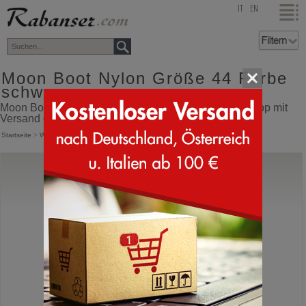
top
IT
EN
Moon Boot Nylon Größe 44 Farbe
schwarz
Moon Boot Nylon Größe 44 Farbe schwarz Online Shop mit
Versand direkt aus Italien
Startseite
>
Winterstiefel
>
Moon Boot Nylon
Moon Boot®
Icon Low Glance
Moonboot