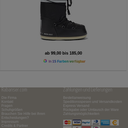
ab 99,00 bis 185,00
In 15 Farben verfügbar
Rabanser.com
Zahlungen und Lieferungen
Die Firma
Bestellanweisung
Kontakt
Speditionsspesen und Versandkosten
Fragen
Express Versand
Schuhgrößen
Rückgabe oder Umtausch der Ware
Brauchen Sie Hilfe bei Ihren
Zahlungsmöglichkeiten
Entscheidungen?
Impressum
Credits & Partner