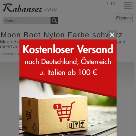
top
IT
EN
Moon Boot Nylon Farbe schwarz
Moon Boot Nylon Farbe schwarz Online Shop mit Versand
direkt aus Italien
Startseite
>
Winterstiefel
>
Moon Boot Nylon
Moon Boot®
Mezzaluna Quilted High WP
Schneestiefel in Cordura