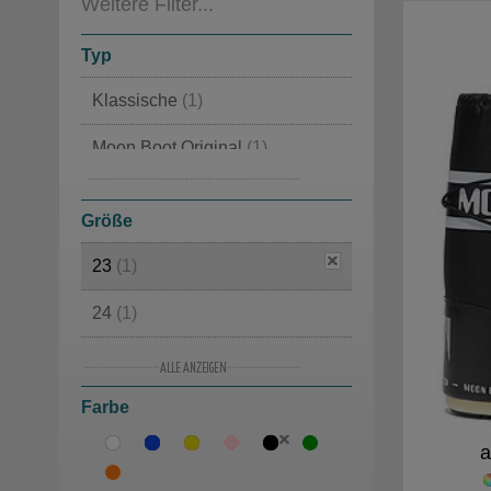
Weitere Filter...
Typ
Klassische
(1)
Moon Boot Original
(1)
Moon Boot Nylon
(1)
Größe
23
(1)
24
(1)
25
(1)
Farbe
26
(1)
a
27
(3)