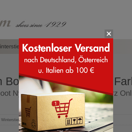
nterstiefel
Zubehör
Marken
 Boot Nylon Größe 23 Far
ot Nylon Größe 23 Farbe schwarz Onli
Winterstiefel
>
Moon Boot Nylon