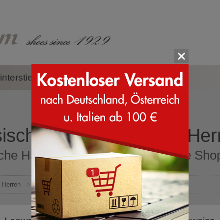
nterstiefel
Zubehör
Marken
sische Hausschuhe für Her
che Hausschuhe für Herren Online Shop 
Herren
>
Pantoffeln
>
Klassische