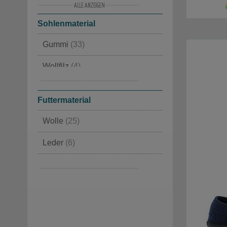
Wollfilz
(5)
Sohlenmaterial
Lammfell
(4)
Gummi
(33)
Seehund
(3)
Wollfilz
(4)
Leder
(3)
Futtermaterial
Wolle
(25)
Leder
(6)
Wollfilz
(5)
Lammfell
(4)