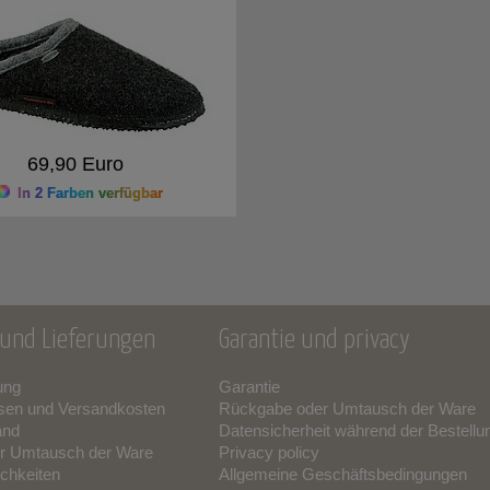
69,90 Euro
In 2 Farben verfügbar
und Lieferungen
Garantie und privacy
ung
Garantie
sen und Versandkosten
Rückgabe oder Umtausch der Ware
and
Datensicherheit während der Bestellu
r Umtausch der Ware
Privacy policy
chkeiten
Allgemeine Geschäftsbedingungen