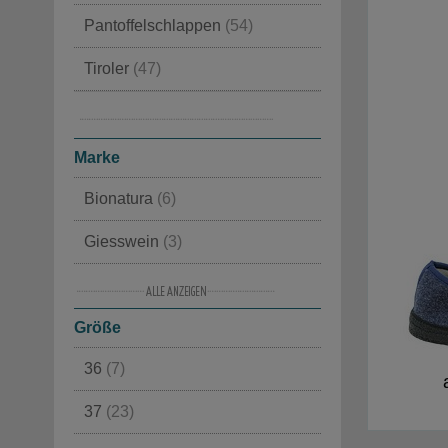
Pantoffelschlappen
(54)
Tiroler
(47)
Klassische
(40)
Orthopädische Schlappen
(39)
Marke
Bionatura
(6)
Giesswein
(3)
Haflinger
(4)
Größe
Haunold
(2)
36
(7)
Loewenweiss
(12)
37
(23)
Orthopant
(6)