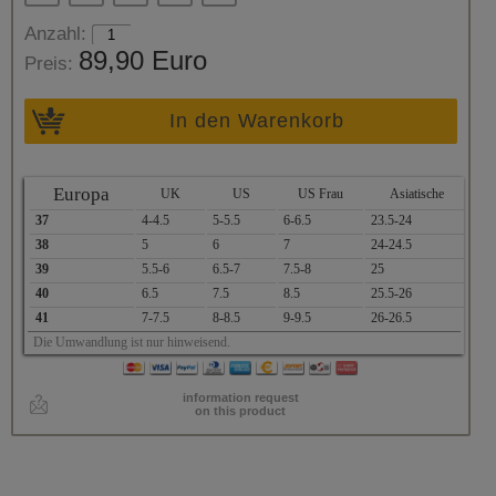
Anzahl:
89,90 Euro
Preis:
In den Warenkorb
Europa
UK
US
US Frau
Asiatische
37
4-4.5
5-5.5
6-6.5
23.5-24
38
5
6
7
24-24.5
39
5.5-6
6.5-7
7.5-8
25
40
6.5
7.5
8.5
25.5-26
41
7-7.5
8-8.5
9-9.5
26-26.5
Die Umwandlung ist nur hinweisend.
information request
on this product