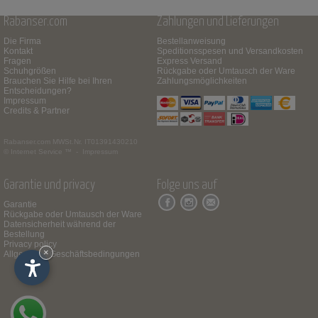
Rabanser.com
Zahlungen und Lieferungen
Die Firma
Bestellanweisung
Kontakt
Speditionsspesen und Versandkosten
Fragen
Express Versand
Schuhgrößen
Rückgabe oder Umtausch der Ware
Brauchen Sie Hilfe bei Ihren
Zahlungsmöglichkeiten
Entscheidungen?
Impressum
Credits & Partner
Rabanser.com
MWSt.Nr. IT01391430210
© Internet Service ™ -
Impressum
Garantie und privacy
Folge uns auf
Garantie
Rückgabe oder Umtausch der Ware
Datensicherheit während der
Bestellung
Privacy policy
×
Allgemeine Geschäftsbedingungen