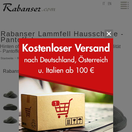
top
IT
EN
Rabanser Lammfell Hausschuhe -
Pantoffel
Hinten offene Lammfell Hausschuhe in sehr guter Qualität
- Pantoffel
Startseite
>
Rabanser
>
Lammfell Hausschuhe
Rabanser Lammfell Hausschuhe Anthrazit