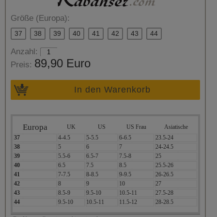
Größe (Europa):
37
38
39
40
41
42
43
44
Anzahl:
89,90 Euro
Preis:
In den Warenkorb
Europa
UK
US
US Frau
Asiatische
37
4-4.5
5-5.5
6-6.5
23.5-24
38
5
6
7
24-24.5
39
5.5-6
6.5-7
7.5-8
25
40
6.5
7.5
8.5
25.5-26
41
7-7.5
8-8.5
9-9.5
26-26.5
42
8
9
10
27
43
8.5-9
9.5-10
10.5-11
27.5-28
44
9.5-10
10.5-11
11.5-12
28-28.5