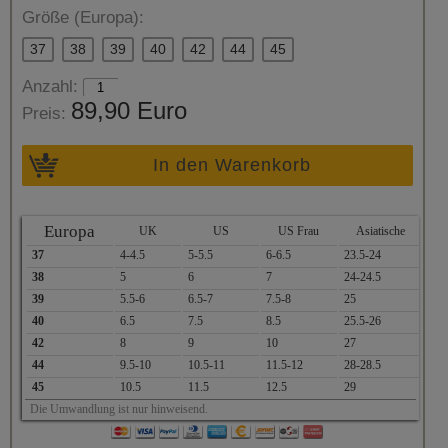
Größe (Europa):
37
38
39
40
42
44
45
Anzahl:
89,90 Euro
Preis:
In den Warenkorb
Europa
UK
US
US Frau
Asiatische
37
4-4.5
5-5.5
6-6.5
23.5-24
38
5
6
7
24-24.5
39
5.5-6
6.5-7
7.5-8
25
40
6.5
7.5
8.5
25.5-26
42
8
9
10
27
44
9.5-10
10.5-11
11.5-12
28-28.5
45
10.5
11.5
12.5
29
Die Umwandlung ist nur hinweisend.