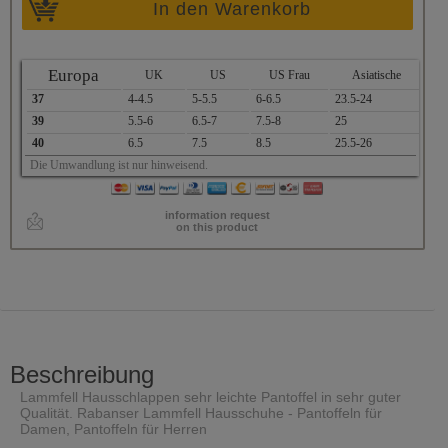
In den Warenkorb
Europa
UK
US
US Frau
Asiatische
37
4-4.5
5-5.5
6-6.5
23.5-24
39
5.5-6
6.5-7
7.5-8
25
40
6.5
7.5
8.5
25.5-26
Die Umwandlung ist nur hinweisend.
information request
on this product
Beschreibung
Lammfell Hausschlappen sehr leichte Pantoffel in sehr guter
Qualität. Rabanser Lammfell Hausschuhe - Pantoffeln für
Damen, Pantoffeln für Herren