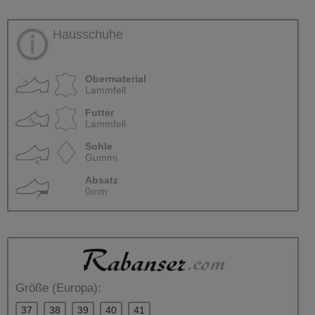
Hausschuhe
Obermaterial
Lammfell
Futter
Lammfell
Sohle
Gummi
Absatz
0mm
Größe (Europa):
37
38
39
40
41