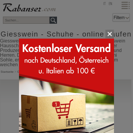
top
IT
EN
Giesswein - Schuhe - online kaufen
Giesswein Pantoffeln offizieller Wiederverkäufer. Giesswein
Hausschuhe Hersteller aus Österreich ist Weltführender
Produzent von Filzwolle Pantoffeln für Kinder, Damen und
Herren. Die einzigartige Produktionsart mit Spritzgummi
Sohle, ermöglicht ein rutschfestes gehen und ein extrem
weichen Tragekomfort.
Startseite
>
Giesswein
Giesswein
Tackesdorf