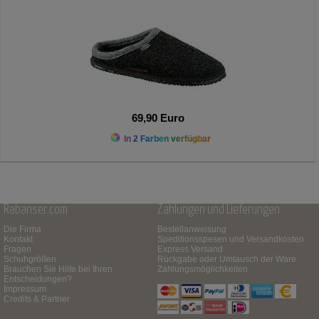
69,90 Euro
In 2 Farben verfügbar
Rabanser.com
Zahlungen und Lieferungen
Die Firma
Bestellanweisung
Kontakt
Speditionsspesen und Versandkosten
Fragen
Express Versand
Schuhgrößen
Rückgabe oder Umtausch der Ware
Brauchen Sie Hilfe bei Ihren
Zahlungsmöglichkeiten
Entscheidungen?
Impressum
Credits & Partner