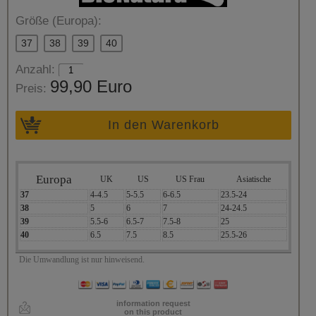
Größe (Europa):
37
38
39
40
Anzahl:
99,90 Euro
Preis:
In den Warenkorb
Europa
UK
US
US Frau
Asiatische
37
4-4.5
5-5.5
6-6.5
23.5-24
38
5
6
7
24-24.5
39
5.5-6
6.5-7
7.5-8
25
40
6.5
7.5
8.5
25.5-26
Die Umwandlung ist nur hinweisend.
information request
on this product