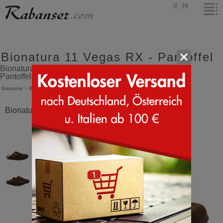
top
IT
EN
Bionatura 11 Vegas RX - Pantoffel
Bionatura 11 Vegas Lederpantoffeln mit Keilabsatz -
Pantoffel
Startseite
>
Bionatura
>
11 Vegas RX
Bionatura 11 Vegas RX Dunkelbraun