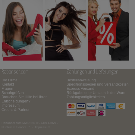
Rabanser.com
Zahlungen und Lieferungen
Die Firma
Bestellanweisung
Kontakt
Speditionsspesen und Versandkosten
Fragen
Express Versand
Schuhgrößen
Rückgabe oder Umtausch der Ware
Brauchen Sie Hilfe bei Ihren
Zahlungsmöglichkeiten
Entscheidungen?
Impressum
Credits & Partner
Rabanser.com
MWSt.Nr. IT01391430210
© Internet Service ™ -
Impressum