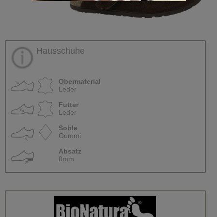
Hausschuhe
Obermaterial
Leder
Futter
Leder
Sohle
Gummi
Absatz
0mm