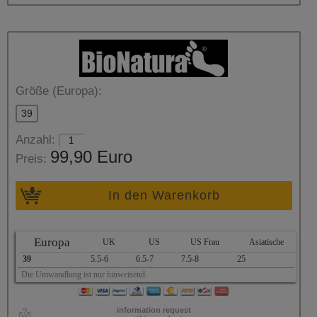
Größe (Europa):
39
Anzahl:
99,90 Euro
Preis:
In den Warenkorb
Europa
UK
US
US Frau
Asiatische
39
5.5-6
6.5-7
7.5-8
25
Die Umwandlung ist nur hinweisend.
information request