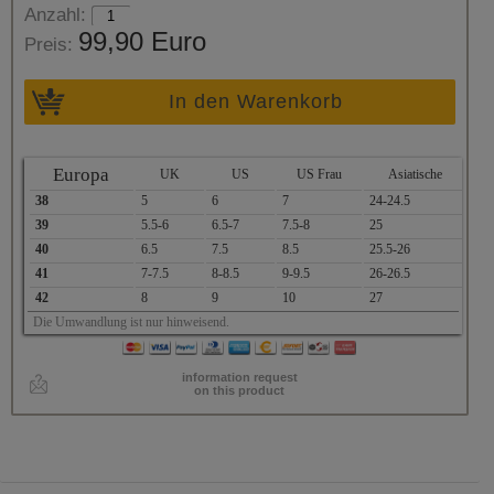
Anzahl:
99,90 Euro
Preis:
In den Warenkorb
Europa
UK
US
US Frau
Asiatische
38
5
6
7
24-24.5
39
5.5-6
6.5-7
7.5-8
25
40
6.5
7.5
8.5
25.5-26
41
7-7.5
8-8.5
9-9.5
26-26.5
42
8
9
10
27
Die Umwandlung ist nur hinweisend.
information request
on this product