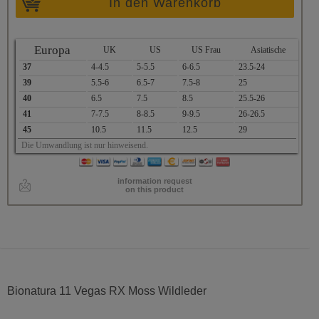
In den Warenkorb
Europa
UK
US
US Frau
Asiatische
37
4-4.5
5-5.5
6-6.5
23.5-24
39
5.5-6
6.5-7
7.5-8
25
40
6.5
7.5
8.5
25.5-26
41
7-7.5
8-8.5
9-9.5
26-26.5
45
10.5
11.5
12.5
29
Die Umwandlung ist nur hinweisend.
information request
on this product
Bionatura 11 Vegas RX Moss Wildleder