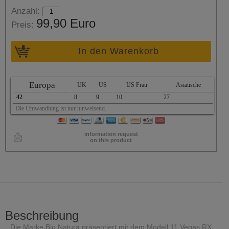
Anzahl:
99,90 Euro
Preis:
In den Warenkorb
Europa
UK
US
US Frau
Asiatische
42
8
9
10
27
Die Umwandlung ist nur hinweisend.
information request
on this product
Beschreibung
Die Marke Bio Natura präsentiert mit dem Modell 11 Vegas RX