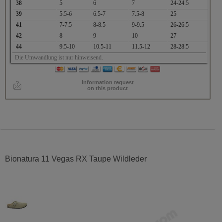
38
5
6
7
24-24.5
39
5.5-6
6.5-7
7.5-8
25
41
7-7.5
8-8.5
9-9.5
26-26.5
42
8
9
10
27
44
9.5-10
10.5-11
11.5-12
28-28.5
Die Umwandlung ist nur hinweisend.
information request
on this product
Bionatura 11 Vegas RX Taupe Wildleder