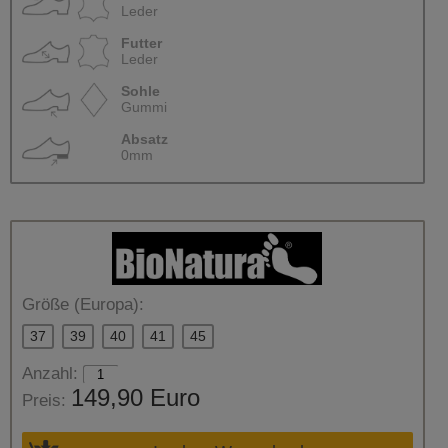
Leder
Futter
Leder
Sohle
Gummi
Absatz
0mm
Größe (Europa):
37
39
40
41
45
Anzahl:
149,90 Euro
Preis: