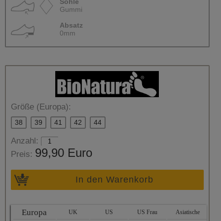
Sohle
Gummi
Absatz
0mm
Größe (Europa):
38
39
41
42
44
Anzahl:
99,90 Euro
Preis:
In den Warenkorb
Europa
UK
US
US Frau
Asiatische