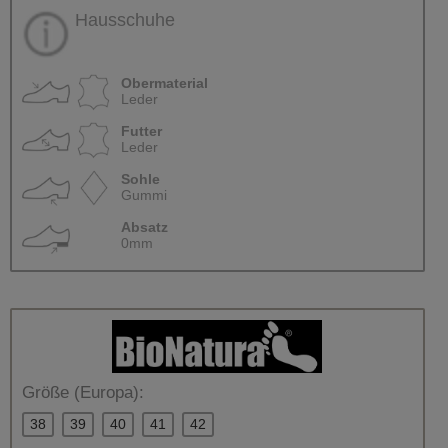
Hausschuhe
Obermaterial
Leder
Futter
Leder
Sohle
Gummi
Absatz
0mm
Größe (Europa):
38
39
40
41
42