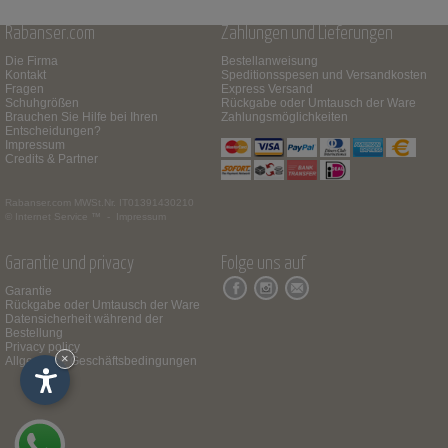
Rabanser.com
Zahlungen und Lieferungen
Die Firma
Bestellanweisung
Kontakt
Speditionsspesen und Versandkosten
Fragen
Express Versand
Schuhgrößen
Rückgabe oder Umtausch der Ware
Brauchen Sie Hilfe bei Ihren
Zahlungsmöglichkeiten
Entscheidungen?
Impressum
Credits & Partner
Rabanser.com
MWSt.Nr. IT01391430210
© Internet Service ™ -
Impressum
Garantie und privacy
Folge uns auf
Garantie
Rückgabe oder Umtausch der Ware
Datensicherheit während der
Bestellung
Privacy policy
×
Allgemeine Geschäftsbedingungen