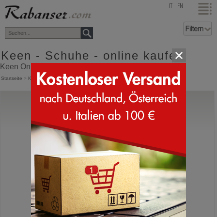
top
IT
EN
Keen - Schuhe - online kaufen
Keen Online Shop mit Versand direkt aus Italien
Startseite
>
Keen
Keen
Astoria West Sandal
Trekking Sandale