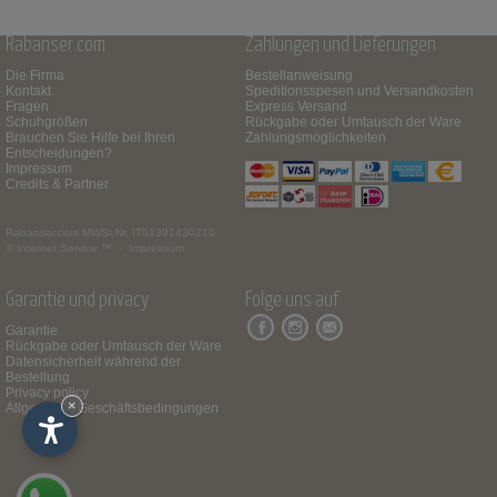
Rabanser.com
Zahlungen und Lieferungen
Die Firma
Bestellanweisung
Kontakt
Speditionsspesen und Versandkosten
Fragen
Express Versand
Schuhgrößen
Rückgabe oder Umtausch der Ware
Brauchen Sie Hilfe bei Ihren
Zahlungsmöglichkeiten
Entscheidungen?
Impressum
Credits & Partner
Rabanser.com
MWSt.Nr. IT01391430210
© Internet Service ™ -
Impressum
Garantie und privacy
Folge uns auf
Garantie
Rückgabe oder Umtausch der Ware
Datensicherheit während der
Bestellung
Privacy policy
×
Allgemeine Geschäftsbedingungen