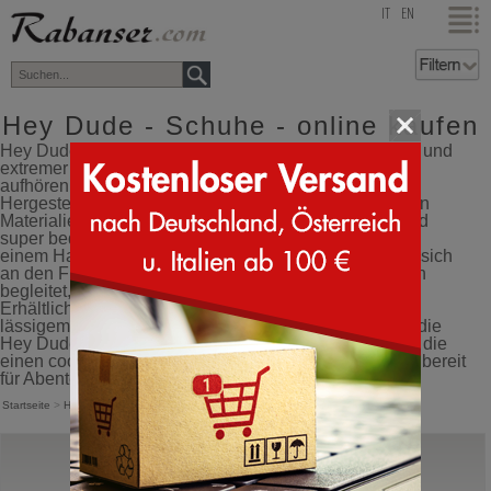
top
IT
EN
Hey Dude - Schuhe - online kaufen
Hey Dude Schuhe sind die perfekte Mischung aus Stil und
extremer Leichtigkeit, entwickelt für diejenigen, die nie
aufhören und einen Schuh wollen, der mithalten kann.
Hergestellt aus innovativen und extrem atmungsaktiven
Materialien, bieten diese Schuhe einen natürlichen und
super bequemen Gang, wie barfuß zu gehen, aber mit
einem Hauch von Klasse. Die flexible Sohle schmiegt sich
an den Fuß an und sorgt für Komfort, der Sie überallhin
begleitet, und für tadellose Stabilität auf jedem Terrain.
Erhältlich in einer Vielzahl von Stilen und Farben, von
lässigem Chic bis hin zu einem raffinierten Look, sind die
Hey Dude Schuhe das Must-Have-Accessoire für alle, die
einen coolen, superleichten Schuh suchen, der immer bereit
für Abenteuer ist.
Startseite
>
Hey Dude
Hey Dude
Wally Funk Sommer Stitch