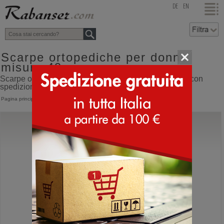
top
DE
EN
Scarpe ortopediche per donne
misura 49
Scarpe ortopediche per donne misura 49 online shop con
spedizione direttamente dall'Italia
Pagina principale
>
Donna
>
Scarpe ortopediche
Birkenstock
Arizona
Sandali ortopedici