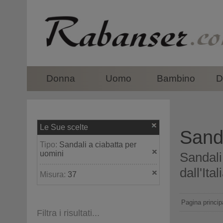
top
Donna
Uomo
Bambino
D
Le Sue scelte
Sanda
Tipo:
Sandali a ciabatta per
uomini
Sandali
dall'Ital
Misura:
37
Pagina princip
Filtra i risultati...