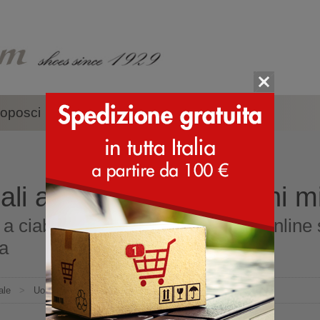
oposci
Accessori
Marche
li a ciabatta per uomini m
 a ciabatta per uomini misura 37 online
ia
ale
>
Uomo
>
Sandali
>
Sandali a ciabatta