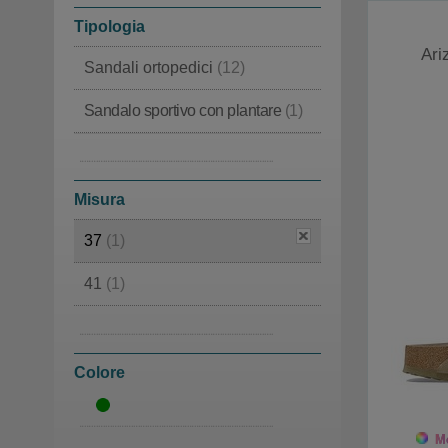
Tipologia
Ari
Sandali ortopedici
(12)
Sandalo sportivo con plantare
(1)
Sandali a ciabatta
(1)
Ciabatte ortopediche
(1)
Misura
37
(1)
41
(1)
43
(1)
44
(2)
Colore
Mo