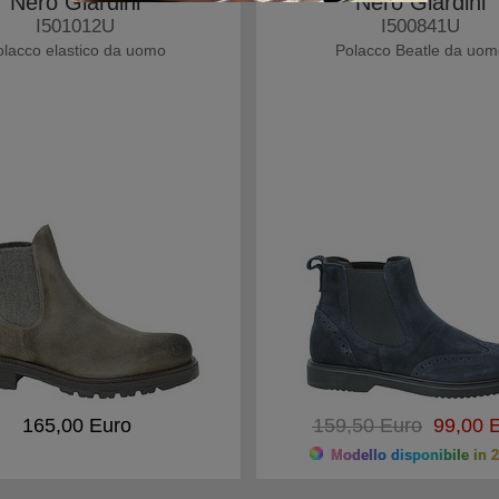
Nero Giardini
Nero Giardini
I501012U
I500841U
olacco elastico da uomo
Polacco Beatle da uom
165,00 Euro
159,50 Euro
99,00 E
Modello disponibile in 2