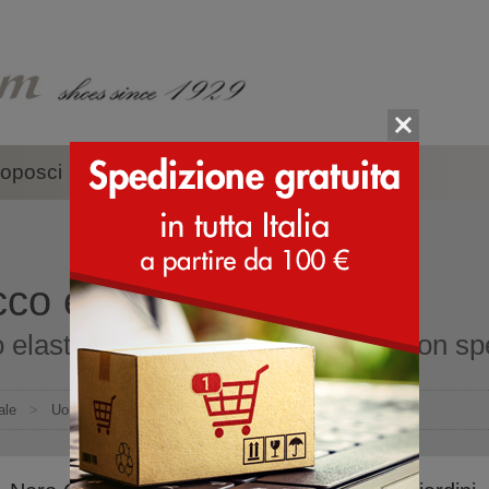
oposci
Accessori
Marche
co elastico per uomini
 elastico per uomini online shop con sped
ale
>
Uomo
>
Scarpe eleganti
>
Polacco elastico