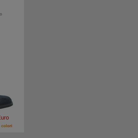
o
uro
 colori