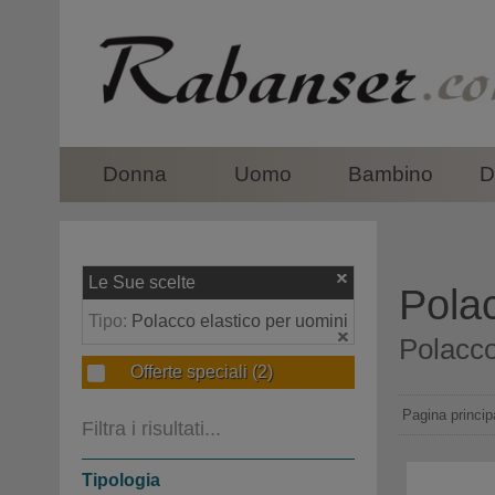
top
Donna
Uomo
Bambino
D
Le Sue scelte
Polac
Tipo:
Polacco elastico per uomini
Polacco
Offerte speciali
(2)
Pagina princip
Filtra i risultati...
Tipologia