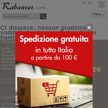
top
DE
EN
Ci dispiace, nessun prodotto
soddisfa la ricerca: Polacchi per
bambini MOU colore blu
Rabanser.com
Pagamenti e consegne
La ditta
Guida all'acquisto
Contattaci
Tempi e costi delle consegne
Domande frequenti
Spedizione espressa
Misure delle scarpe
Restituzione o cambio merce
Serve aiuto per la scelta?
Modalità di pagamento
Impressum
Credits & Partner
Rabanser.com
MWSt.Nr. IT01391430210
© Internet Service ™ -
Impressum
Garanzie e privacy
Seguici su
La nostra garanzia
Diritto di recesso