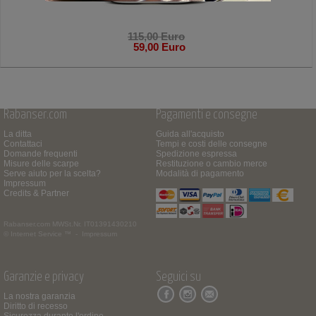
115,00 Euro
59,00 Euro
Rabanser.com
Pagamenti e consegne
La ditta
Guida all'acquisto
Contattaci
Tempi e costi delle consegne
Domande frequenti
Spedizione espressa
Misure delle scarpe
Restituzione o cambio merce
Serve aiuto per la scelta?
Modalità di pagamento
Impressum
Credits & Partner
Rabanser.com
MWSt.Nr. IT01391430210
© Internet Service ™ -
Impressum
Garanzie e privacy
Seguici su
La nostra garanzia
Diritto di recesso
Sicurezza durante l'ordine