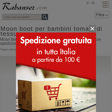
top
DE
EN
Moon boot per bambini tomaia di
tessuto
Moon boot per bambini tomaia di tessuto online shop con
spedizione direttamente dall'Italia
Pagina principale
>
Bambino
>
Moon Boot
Moon Boot®
Junior Park Sneaker
Moonboot