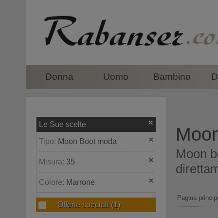
top
Donna
Uomo
Bambino
D
Le Sue scelte
Moon
Tipo:
Moon Boot moda
Moon bo
Misura:
35
direttam
Colore:
Marrone
Pagina princip
Offerte speciali
(1)