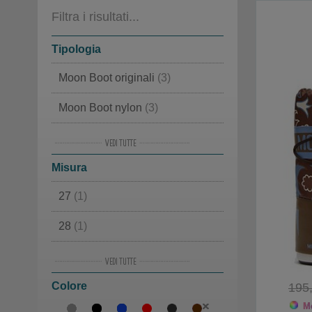
Filtra i risultati...
Tipologia
Moon Boot originali
(3)
Moon Boot nylon
(3)
Classici
(2)
Misura
Apres Ski
(1)
27
(1)
Doposci di lusso
(1)
28
(1)
Moon Boot moda
(1)
29
(1)
Colore
30
(1)
195
Mo