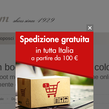
oposci
Accessori
Marche
 boot moda misura 35 col
ot moda misura 35 colore marrone onl
ente dall'Italia
ale
>
Doposci
>
Moon Boot moda