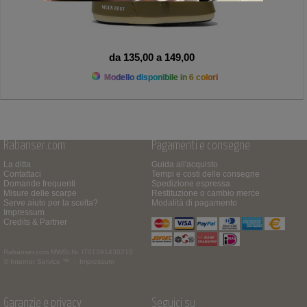
da 135,00 a 149,00
Modello disponibile in 6 colori
Rabanser.com
Pagamenti e consegne
La ditta
Guida all'acquisto
Contattaci
Tempi e costi delle consegne
Domande frequenti
Spedizione espressa
Misure delle scarpe
Restituzione o cambio merce
Serve aiuto per la scelta?
Modalità di pagamento
Impressum
Credits & Partner
Rabanser.com
MWSt.Nr. IT01391430210
© Internet Service ™ -
Impressum
Garanzie e privacy
Seguici su