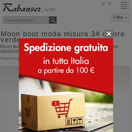
top
DE
EN
Moon boot moda misura 34 colore
verde
Moon boot moda misura 34 colore verde online shop con
spedizione direttamente dall'Italia
Pagina principale
>
Doposci
>
Moon Boot moda
Moon Boot®
Icon Low Nylon
Moon Boot