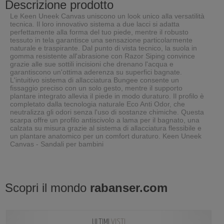
Descrizione prodotto
Le Keen Uneek Canvas uniscono un look unico alla versatilità
tecnica. Il loro innovativo sistema a due lacci si adatta
perfettamente alla forma del tuo piede, mentre il robusto
tessuto in tela garantisce una sensazione particolarmente
naturale e traspirante. Dal punto di vista tecnico, la suola in
gomma resistente all'abrasione con Razor Siping convince
grazie alle sue sottili incisioni che drenano l'acqua e
garantiscono un'ottima aderenza su superfici bagnate.
L'intuitivo sistema di allacciatura Bungee consente un
fissaggio preciso con un solo gesto, mentre il supporto
plantare integrato allevia il piede in modo duraturo. Il profilo è
completato dalla tecnologia naturale Eco Anti Odor, che
neutralizza gli odori senza l'uso di sostanze chimiche. Questa
scarpa offre un profilo antiscivolo a lama per il bagnato, una
calzata su misura grazie al sistema di allacciatura flessibile e
un plantare anatomico per un comfort duraturo. Keen Uneek
Canvas - Sandali per bambini
Scopri il mondo
rabanser.com
ULTIMI
VISTI