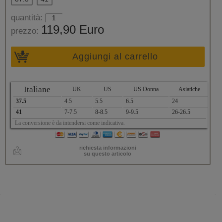
quantità:
119,90 Euro
prezzo:
Aggiungi al carrello
Italiane
UK
US
US Donna
Asiatiche
37.5
4.5
5.5
6.5
24
41
7-7.5
8-8.5
9-9.5
26-26.5
La conversione è da intendersi come indicativa.
richiesta informazioni
su questo articolo