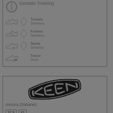
Sandalo Trekking
Tomaia
Sintetico
Fodera
Sintetico
Suola
Sintetico
Tacco
0mm
misura (Italiane):
37.5
41