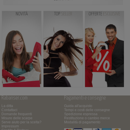
NOVITÀ
TOP
SELLER
OFFERTE
ESCLUSIVE
Rabanser.com
Pagamenti e consegne
La ditta
Guida all'acquisto
Contattaci
Tempi e costi delle consegne
Domande frequenti
Spedizione espressa
Misure delle scarpe
Restituzione o cambio merce
Serve aiuto per la scelta?
Modalità di pagamento
Impressum