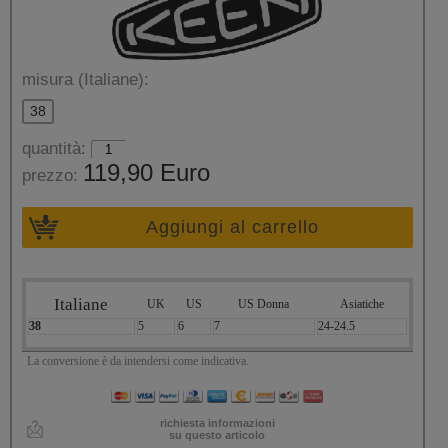
misura (Italiane):
38
quantità:
119,90 Euro
prezzo:
Aggiungi al carrello
Italiane
UK
US
US Donna
Asiatiche
38
5
6
7
24-24.5
La conversione è da intendersi come indicativa.
richiesta informazioni
su questo articolo