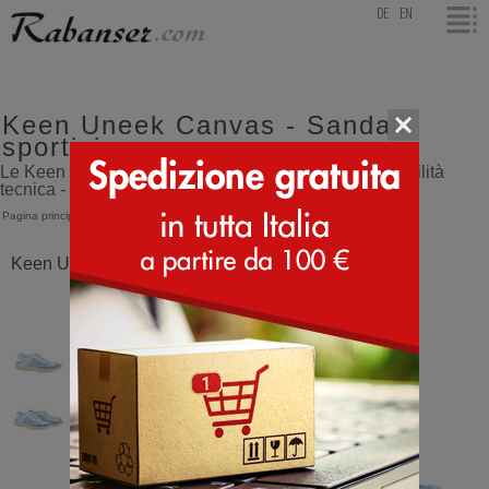
top
DE
EN
Keen Uneek Canvas - Sandali
sportivi
Le Keen Uneek Canvas uniscono l'estetica alla versatilità
tecnica - Sandali sportivi
Pagina principale
>
Keen
>
Uneek Canvas
Keen Uneek Canvas Ballata blu