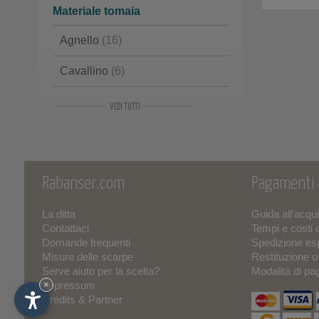
41
(3)
Materiale tomaia
Agnello
(16)
Cavallino
(6)
Pelle e Camoscio
(2)
Foca
(2)
Camoscio
(1)
Rabanser.com
Pagamenti
Nabuck Pelle
(1)
La ditta
Guida all'acqu
Pelle
(1)
Contattaci
Tempi e costi 
Domande frequenti
Spedizione es
Lana
(1)
Misure delle scarpe
Restituzione 
Serve aiuto per la scelta?
Modalità di p
Impressum
×
Credits & Partner