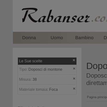
top
Donna
Uomo
Bambino
D
Le Sue scelte
Dopo
Tipo:
Doposci di montone
Doposci
Misura:
38
direttam
Materiale tomaia:
Foca
Pagina princip