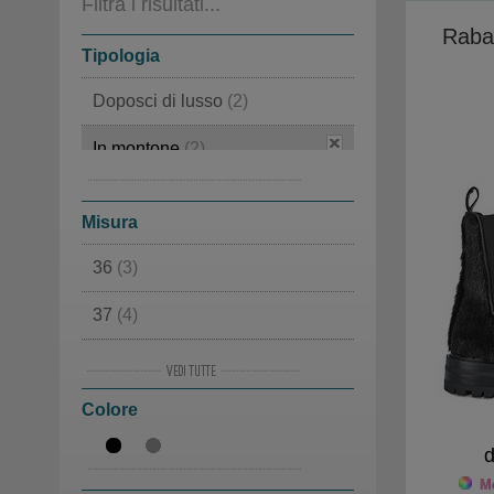
Filtra i risultati...
Raba
Tipologia
Doposci di lusso
(2)
In montone
(2)
Apres Ski
(2)
Misura
36
(3)
37
(4)
38
(2)
Colore
39
(3)
d
40
(2)
Mo