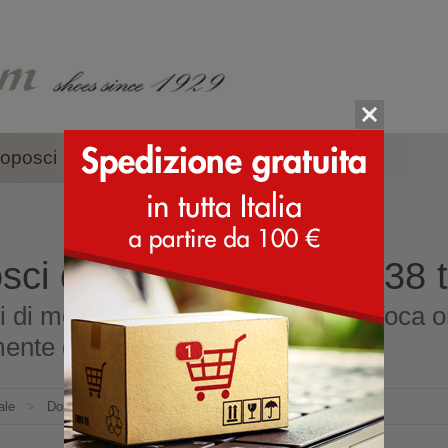
oposci
Accessori
Marche
sci di montone misura 38 t
 di montone misura 38 tomaia di foca o
ente dall'Italia
ale
>
Doposci
>
In montone