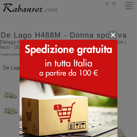
top
DE
EN
De Lago H488M - Donna sportiva
Delago H488M, scarpa sportiva e elegante da donna con i
lacci - Donna sportiva
Pagina principale
>
De Lago
>
H488M
De Lago H488M Avorio