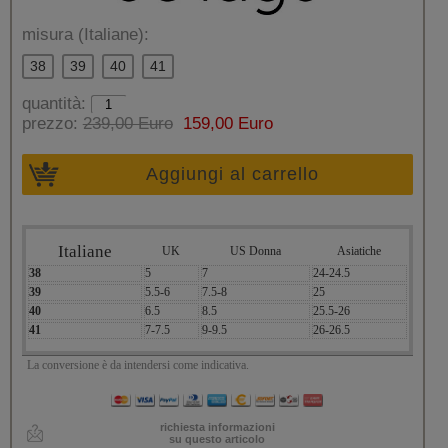
misura (Italiane):
38
39
40
41
quantità:
prezzo:
239,00 Euro
159,00 Euro
Aggiungi al carrello
Italiane
UK
US Donna
Asiatiche
38
5
7
24-24.5
39
5.5-6
7.5-8
25
40
6.5
8.5
25.5-26
41
7-7.5
9-9.5
26-26.5
La conversione è da intendersi come indicativa.
richiesta informazioni
su questo articolo