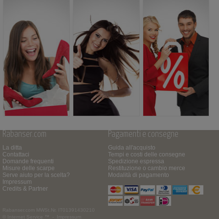
Rabanser.com
Pagamenti e consegne
La ditta
Guida all'acquisto
Contattaci
Tempi e costi delle consegne
Domande frequenti
Spedizione espressa
Misure delle scarpe
Restituzione o cambio merce
Serve aiuto per la scelta?
Modalità di pagamento
Impressum
Credits & Partner
Rabanser.com
MWSt.Nr. IT01391430210
© Internet Service ™ -
Impressum