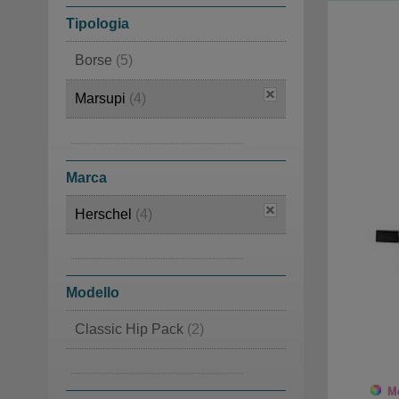
Tipologia
Borse
(5)
Marsupi
(4)
Altro
(4)
Zaini
(3)
Marca
Herschel
(4)
Kurt Geiger
(1)
Modello
Classic Hip Pack
(2)
Settlement Hip Pack
(2)
Mo