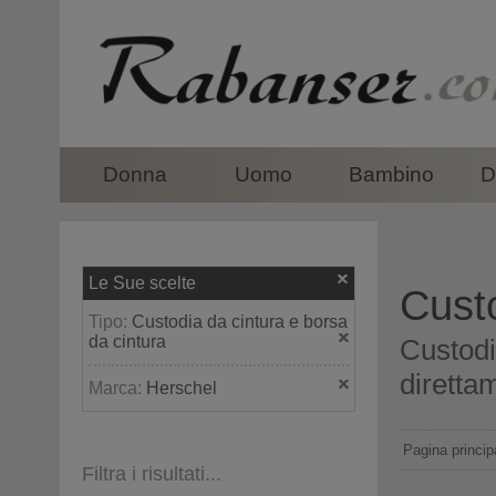
top
Donna
Uomo
Bambino
D
Le Sue scelte
Custo
Tipo:
Custodia da cintura e borsa
da cintura
Custodi
direttam
Marca:
Herschel
Pagina princip
Filtra i risultati...