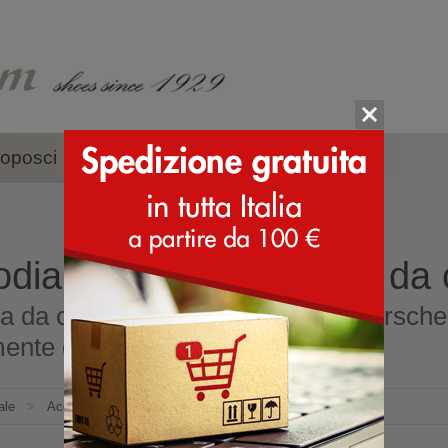
oposci
Accessori
Marche
dia da cintura e borsa da 
a da cintura e borsa da cintura Hersche
ente dall'Italia
ale
>
Accessori
>
Marsupi
>
Herschel