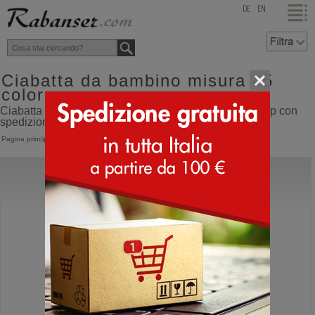
top
DE
EN
Ciabatta da bambino misura 45
colore nero
Ciabatta da bambino misura 45 colore nero online shop con
spedizione direttamente dall'Italia
Pagina principale
>
Bambino
>
Ciabatte
Birkenstock
Arizona
Sandali ortopedici