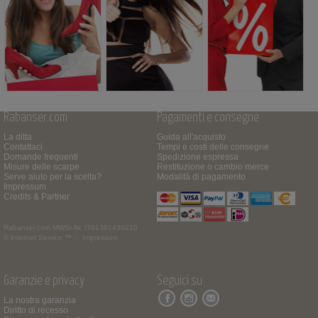
Rabanser.com
Pagamenti e consegne
La ditta
Guida all'acquisto
Contattaci
Tempi e costi delle consegne
Domande frequenti
Spedizione espressa
Misure delle scarpe
Restituzione o cambio merce
Serve aiuto per la scelta?
Modalità di pagamento
Impressum
Credits & Partner
Rabanser.com
MWSt.Nr. IT01391430210
© Internet Service ™ -
Impressum
Garanzie e privacy
Seguici su
La nostra garanzia
Diritto di recesso