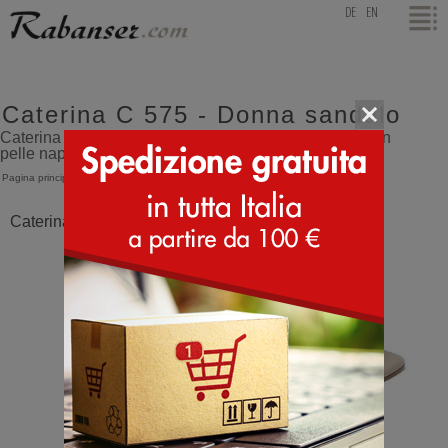
top
DE
EN
Caterina C 575 - Donna sandalo
Caterina C 575 sandali a ciabatta elegante da donna in
pelle nappa - Donna sandalo
Pagina principale
>
Caterina C
>
575
Caterina C 575 Nude Rosa Chiaro