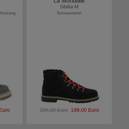
La Mondiale
Sibilla M
chnürung
Schneestiefel
Euro
299,00 Euro
199,00 Euro