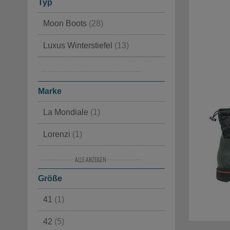
Typ
Moon Boots
(28)
Luxus Winterstiefel
(13)
Mit Fellfutter
(11)
In Lammfell
(2)
Marke
La Mondiale
(1)
Lorenzi
(1)
Monpiz
(1)
Größe
Moon Boot®
(1)
41
(1)
Sorel
(6)
42
(5)
Tecnica
(1)