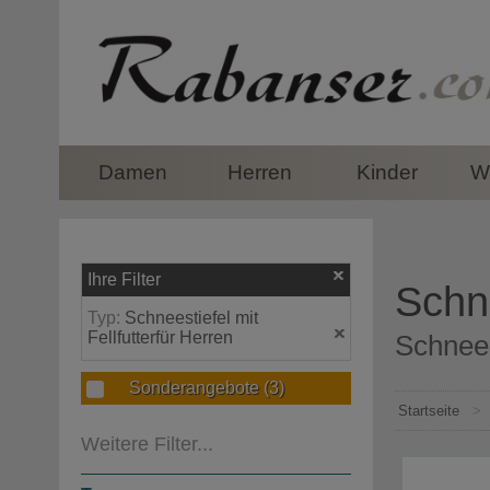
top
Damen
Herren
Kinder
Wi
Ihre Filter
Schne
Typ:
Schneestiefel mit
Fellfutterfür Herren
Schnees
Sonderangebote
(3)
Startseite
>
Weitere Filter...