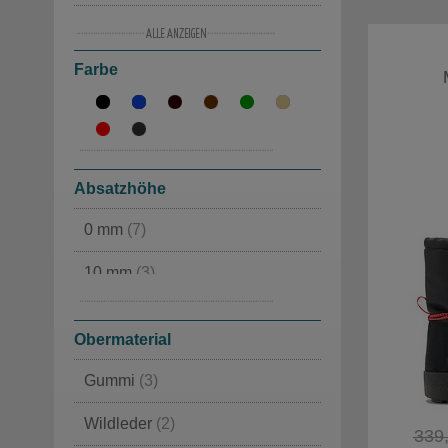
43
(3)
Farbe
44
(5)
45
(4)
46
(2)
Absatzhöhe
47
(4)
0 mm
(7)
48
(1)
10 mm
(3)
30 mm
(1)
Obermaterial
Gummi
(3)
Wildleder
(2)
339