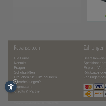
Rabanser.com
Zahlungen 
Die Firma
Bestellanweis
Kontakt
Speditionsspe
Fragen
Express Vers
Schuhgrößen
Rückgabe ode
Brauchen Sie Hilfe bei Ihren
Zahlungsmögli
Entscheidungen?
×
Impressum
Credits & Partner
Rabanser.com
MWSt.Nr. IT01391430210