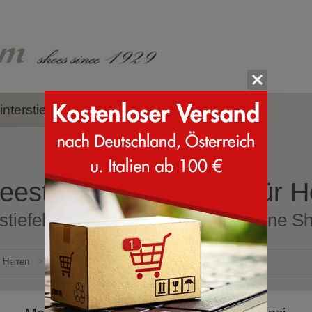
nterstiefel
Zubehör
Marken
estiefel mit Fellfutterfür 
tiefel mit Fellfutterfür Herren Online Sh
Herren
>
Schneestiefel
>
Mit Fellfutter