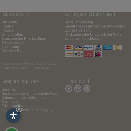
Rabanser.com
Zahlungen und Lieferungen
Die Firma
Bestellanweisung
Kontakt
Speditionsspesen und Versandkosten
Fragen
Express Versand
Schuhgrößen
Rückgabe oder Umtausch der Ware
Brauchen Sie Hilfe bei Ihren
Zahlungsmöglichkeiten
Entscheidungen?
Impressum
Credits & Partner
Rabanser.com
MWSt.Nr. IT01391430210
© Internet Service ™ -
Impressum
Garantie und privacy
Folge uns auf
Garantie
Rückgabe oder Umtausch der Ware
Datensicherheit während der
Bestellung
Privacy policy
×
Allgemeine Geschäftsbedingungen