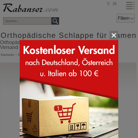
top
IT
EN
Orthopädische Schlappe für Damen
Orthopädische Schlappe für Damen Online Shop mit
Versand direkt aus Italien
Startseite
>
Damen
>
Orthopädische Schuhe
>
Orthopädische Schlappen
Birkenstock
Madrid Big Buckle
Schlappensandale