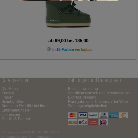
ab 99,00 bis 185,00
In 15 Farben verfügbar
Rabanser.com
Zahlungen und Lieferungen
Die Firma
Bestellanweisung
Kontakt
Speditionsspesen und Versandkosten
Fragen
Express Versand
Schuhgrößen
Rückgabe oder Umtausch der Ware
Brauchen Sie Hilfe bei Ihren
Zahlungsmöglichkeiten
Entscheidungen?
Impressum
Credits & Partner
Rabanser.com
MWSt.Nr. IT01391430210
© Internet Service ™ -
Impressum