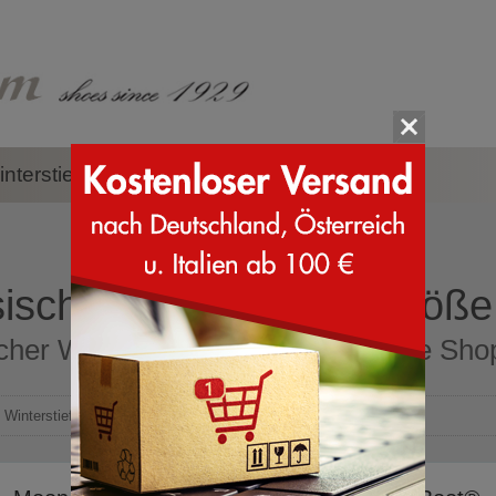
nterstiefel
Zubehör
Marken
ischer Winterstiefel Größe
cher Winterstiefel Größe 35 Online Shop
Winterstiefel
>
Klassische