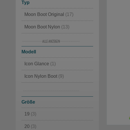
Typ
Moon Boot Original
(17)
Moon Boot Nylon
(13)
Klassische
(10)
Modell
Moon Boot Mode
(7)
Icon Glance
(1)
Apres Ski
(6)
Icon Nylon Boot
(9)
Wasserdichte
(4)
Luxus Winterstiefel
(4)
Winterstiefel gefüttert
(3)
Größe
19
(3)
Kanada
(2)
20
(3)
In Cordura
(1)