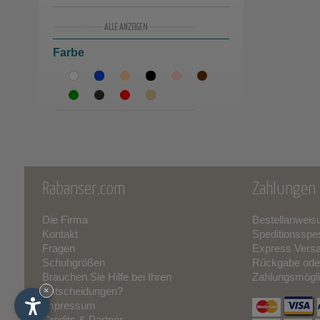
21
(3)
Schneestiefel in Lammfell
(1)
Farbe
22
(3)
Aus Leder
(1)
23
(3)
24
(3)
25
(5)
26
(6)
Rabanser.com
Zahlungen 
27
(7)
Die Firma
Bestellanweis
Kontakt
Speditionsspe
28
(7)
Fragen
Express Vers
Schuhgrößen
Rückgabe ode
29
(5)
Brauchen Sie Hilfe bei Ihren
Zahlungsmögli
Entscheidungen?
×
30
(6)
Impressum
Credits & Partner