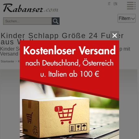
top
IT
EN
Kinder Schlapp Größe 24 Futter
aus Wolle
Kinder Schlapp Größe 24 Futter aus Wolle Online Shop mit
Versand direkt aus Italien
Startseite
>
Kinder
>
Schlappen
Giesswein
Thum
Kinderpantoffeln